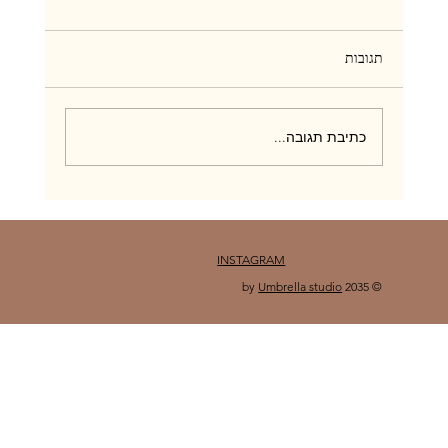
תגובות
כתיבת תגובה...
פסוריאזיס טיפתי (גוטט): טיפול ביולוגי קצר טווח
INSTAGRAM
Umbrella studio
© 2035 by